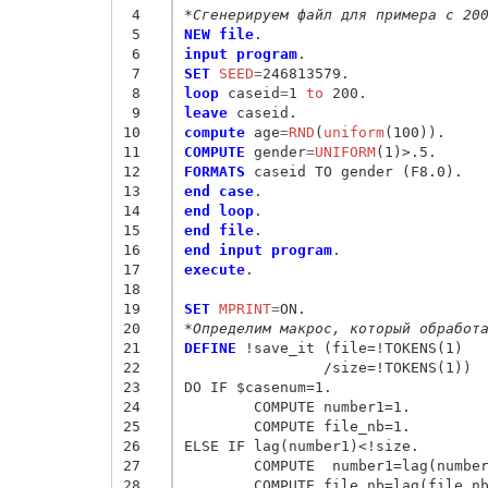
 4
*Сгенерируем файл для примера с 20
 5
NEW file
 6
input program
 7
SET
 SEED
=
 8
loop
 caseid
=
1
 to
 9
leave
10
compute
 age
=
RND
(
uniform
11
COMPUTE
 gender
=
UNIFORM
12
FORMATS
13
end case
14
end loop
15
end file
16
end input program
17
execute
.

18
19
SET
 MPRINT
=
20
*Определим макрос, который обработ
21
DEFINE
 !save_it (file=!TOKENS(1)

22
		/size=!TOKENS(1))

23
DO IF $casenum=1. 

24
	COMPUTE number1=1.

25
	COMPUTE file_nb=1.

26
ELSE IF lag(number1)<!size.

27
	COMPUTE  number1=lag(number1)+1.

28
	COMPUTE file_nb=lag(file_nb).
