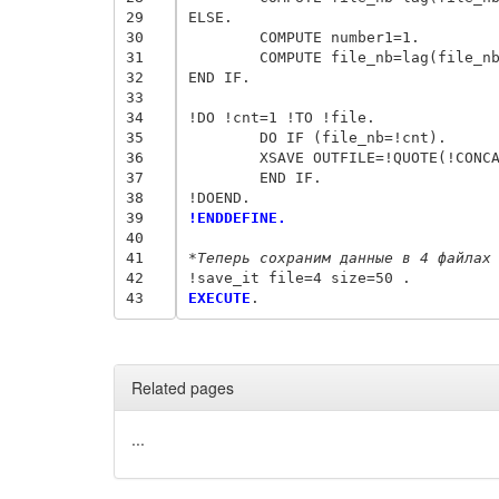
29
ELSE.

30
	COMPUTE number1=1.

31
	COMPUTE file_nb=lag(file_nb)+1.

32
END IF.

33
34
!DO !cnt=1 !TO !file.

35
	DO IF (file_nb=!cnt).

36
	XSAVE OUTFILE=!QUOTE(!CONCAT("c:\\temp\\FILE",!cnt,".sav")). 

37
	END IF.

38
39
!ENDDEFINE.
40
41
*Теперь сохраним данные в 4 файлах
42
43
EXECUTE
Related pages
...