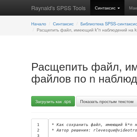
Raynald's SPSS Tools
Синтаксис
Ма
Начало
Синтаксис
Библиотека SPSS-синтакси
Расщепить файл, имеющий k*n наблюдений на k
Расщепить файл, им
файлов по n наблюд
Загрузить как .sps
Показать простым текстом
 1
* Как сохранить файл, имеющий k*n 
 2
* Автор решения: rlevesque@videotr
 3