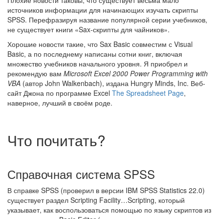
Плохие новости таковы, что существует весьма мало
источников информации для начинающих изучать скрипты
SPSS. Перефразируя название популярной серии учебников,
не существует книги «Sax-скрипты для чайников».
Хорошие новости такие, что Sax Basic совместим с Visual
Basic, а по последнему написаны сотни книг, включая
множество учебников начального уровня. Я приобрел и
рекомендую вам
Microsoft Excel 2000 Power Programming with
VBA
(автор John Walkenbach), издана Hungry Minds, Inc. Веб-
сайт Джона по программе Excel
The Spreadsheet Page
,
наверное, лучший в своём роде.
Что почитать?
Справочная система SPSS
В справке SPSS (проверил в версии IBM SPSS Statistics 22.0)
существует раздел Scripting Facility…Scripting, который
указывает, как воспользоваться помощью по языку скриптов из