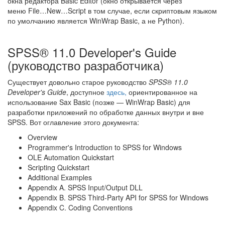
окна редактора Basic Editor (окно открывается через
меню File…New…Script в том случае, если скриптовым языком
по умолчанию является WinWrap Basic, а не Python).
SPSS® 11.0 Developer's Guide
(руководство разработчика)
Существует довольно старое руководство
SPSS® 11.0
Developer's Guide
, доступное
здесь,
ориентированное на
использование Sax Basic (позже — WinWrap Basic) для
разработки приложений по обработке данных внутри и вне
SPSS. Вот оглавление этого документа:
Overview
Programmer's Introduction to SPSS for Windows
OLE Automation Quickstart
Scripting Quickstart
Additional Examples
Appendix A. SPSS Input/Output DLL
Appendix B. SPSS Third-Party API for SPSS for Windows
Appendix C. Coding Conventions