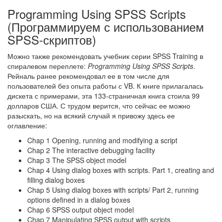
Programming Using SPSS Scripts
(Программируем с использованием
SPSS-скриптов)
Можно также рекомендовать учебник серии SPSS Training в
спиралевом переплете:
Programming Using SPSS Scripts
.
Рейналь ранее рекомендовал ее в том числе для
пользователей без опыта работы с VB. К книге прилагалась
дискета с примерами, эта 133-страничная книга стоила 99
долларов США. С трудом верится, что сейчас ее можно
разыскать, но на всякий случай я привожу здесь ее
оглавление:
Chap 1 Opening, running and modifying a script
Chap 2 The interactive debugging facility
Chap 3 The SPSS object model
Chap 4 Using dialog boxes with scripts. Part 1, creating and
filling dialog boxes
Chap 5 Using dialog boxes with scripts/ Part 2, running
options defined in a dialog boxes
Chap 6 SPSS output object model
Chap 7 Manipulating SPSS output with scripts