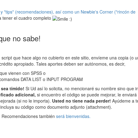
y "tips" (recomendaciones), así como un Newbie's Corner ("rincón de
a tener el cuadro completo
que no sabe!
n script que hace algo no cubierto en este sitio, envíeme una copia (o u
 crédito apropiado. Tales aportes deben ser autónomos, es decir,
os que vienen con SPSS o
los comandos DATA LIST o INPUT PROGRAM
 sea tímido!
Si Ud así lo solicita, no mencionaré su nombre sino que i
icado adicional,
si encuentro el código se puede mejorar, le enviará
ejorada (si no le importa).
Usted no tiene nada perder!
Ayúdeme a te
 incluya su código como documento adjunto (attachment).
Q o Recomendaciones también
será bienvenidas.