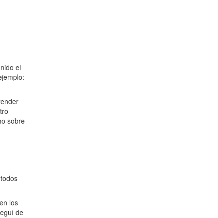
enido el
ejemplo:
render
tro
ho sobre
 todos
en los
seguí de