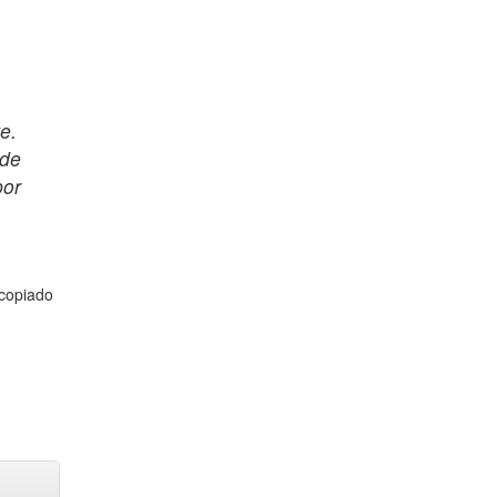
e.
 de
por
 copiado