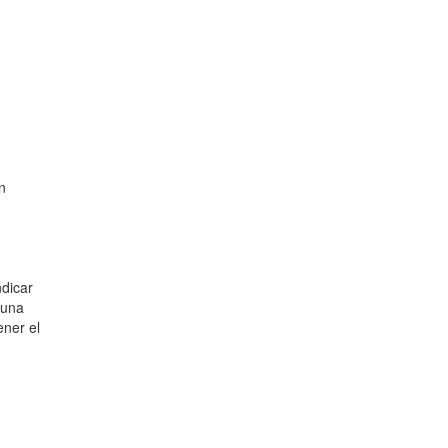
n
ndicar
 una
ner el