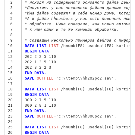
 2
* исходя из содержимого основного файла данны
 3
*Допустим, у нас несколько файлов данных соде
 4
*Имя файла содержит в себе номер дома, которо
 5
*А в файле hhnumbers у нас есть перечень номе
 6
* обработке. Ниже показано, как можно автомат
 7
* к ним одни и те же команды обработки.
 8
 9
* Создадим несколько примеров файлов с информ
10
DATA LIST
 LIST
11
BEGIN DATA
12
202 2 2 5 110
13
202 1 3 5 110
14
202 3 2 2 3
15
END DATA.
16
SAVE
 OUTFILE
=
'c:\\temp\\hh202pc2.sav'
.

17
18
DATA LIST
 LIST
19
BEGIN DATA
20
300 2 7 5 110
21
300 2 8 1 110
22
END DATA.
23
SAVE
 OUTFILE
=
'c:\\temp\\hh300pc2.sav'
.

24
25
DATA LIST
 LIST
26
BEGIN DATA