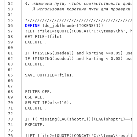
52
4. изменены пути, чтобы соответствовать дейст
53
   Я использовал короткие пути для проверки э
54
55
*////////////////////////////////////////////
56
DEFINE
 !do_job(hnumb=!TOKENS(1))

57
!LET !file1=!QUOTE(!CONCAT('C:\\temp\\hh',!hnu
58
GET FILE=!file1.

59
EXECUTE .

60
61
IF (MISSING(usedeal) and korting >=0.05) usede
62
IF (MISSING(usedeal) and korting < 0.05) usede
63
EXECUTE.

64
65
SAVE OUTFILE=!file1.

66
67
68
FILTER OFF.

69
USE ALL.

70
SELECT IF(wfk=110).

71
EXECUTE .

72
73
IF (( missing(LAG(shoptr1))|(LAG(shoptr1)~=sho
74
EXECUTE.

75
76
!LET !file2=!QUOTE(!CONCAT('C:\\temp\\result_h