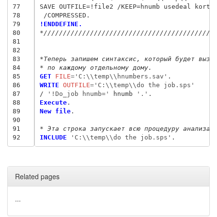
77
SAVE OUTFILE=!file2 /KEEP=hnumb usedeal kortin
78
79
!ENDDEFINE.
80
*////////////////////////////////////////////
81
82
83
*Теперь запишем синтаксис, который будет вызы
84
* по каждому отдельному дому.
85
GET
 FILE
=
'C:\\temp\\hnumbers.sav'
86
WRITE
 OUTFILE
=
'C:\\temp\\do the job.sps'
87
/ 
'!Do_job hnumb='
 hnumb
 '.'
88
Execute
89
New file
.

90
91
* Эта строка запускает всю процедуру анализа.
92
INCLUDE
 'C:\\temp\\do the job.sps'
Related pages
...