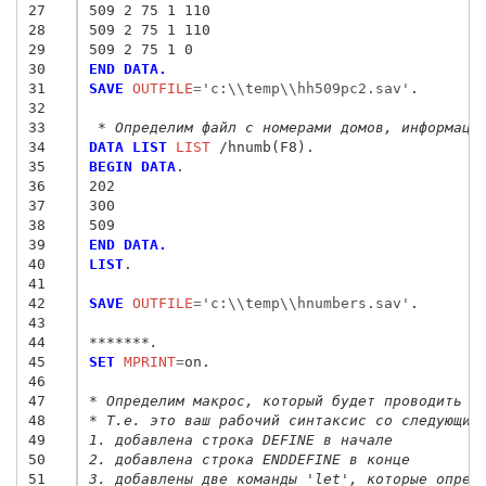
27
509 2 75 1 110
28
509 2 75 1 110
29
509 2 75 1 0
30
END DATA.
31
SAVE
 OUTFILE
=
'c:\\temp\\hh509pc2.sav'
.

32
33
 * Определим файл с номерами домов, информаци
34
DATA LIST
 LIST
35
BEGIN DATA
.
36
202
37
300
38
509
39
END DATA.
40
LIST
.

41
42
SAVE
 OUTFILE
=
'c:\\temp\\hnumbers.sav'
.

43
44
*******.
45
SET
 MPRINT
=
on.

46
47
* Определим макрос, который будет проводить а
48
* Т.е. это ваш рабочий синтаксис со следующим
49
1. добавлена строка DEFINE в начале
50
2. добавлена строка ENDDEFINE в конце
51
3. добавлены две команды 'let', которые опред