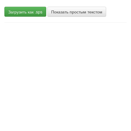
Загрузить как .sps
Показать простым текстом