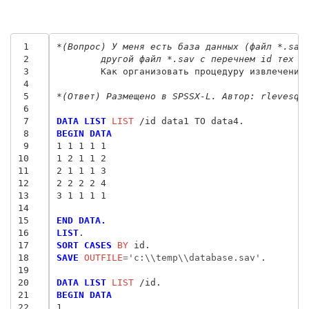
 1
*(Вопрос) У меня есть база данных (файл *.sav
 2
	другой файл *.sav с перечнем id тех н
 3
	Как организовать процедуру извлечения
 4
 5
*(Ответ) Размещено в SPSSX-L. Автор: rlevesqu
 6
 7
DATA LIST
 LIST
 8
BEGIN DATA
 9
1 1 1 1 1
10
1 2 1 1 2
11
2 1 1 1 3
12
2 2 2 2 4
13
3 1 1 1 1
14
15
END DATA.
16
LIST
17
SORT CASES
 BY
18
SAVE
 OUTFILE
=
'c:\\temp\\database.sav'
.

19
20
DATA LIST
 LIST
21
BEGIN DATA
22
1  