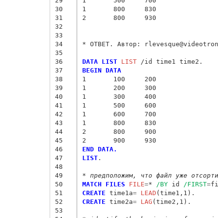
29
1       500     700

30
1       800     830

31
2       800     930

32
33
34
* ОТВЕТ. Автор: rlevesque@videotron
35
36
DATA LIST
 LIST
37
BEGIN DATA
38
1       100     200
39
1       200     300
40
1       300     400
41
1       500     600
42
1       600     700
43
1       800     830
44
2       800     900
45
2       900     930
46
END DATA.
47
LIST
.

48
49
* предположим, что файл уже отсорт
50
MATCH FILES
 FILE
=
* 
/BY
 id 
/FIRST
=
f
51
CREATE
 time1a
= 
LEAD
52
CREATE
 time2a
= 
LAG
(time2,1).

53