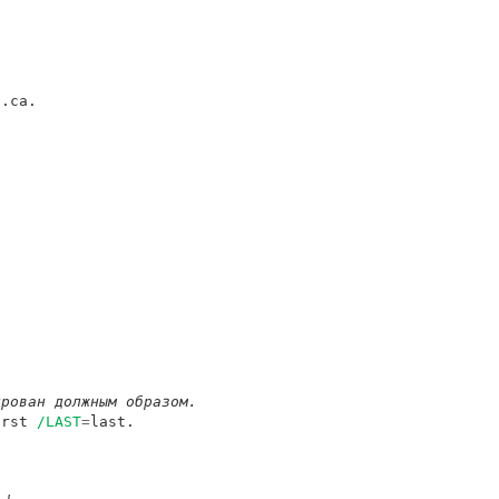
.ca.

ирован должным образом.
irst 
/LAST
=