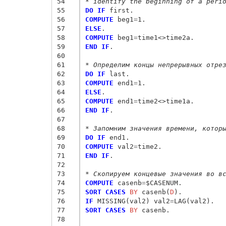
54
* identify the beginning of a peri
55
DO IF
56
COMPUTE
 beg1
=
57
ELSE
58
COMPUTE
 beg1
=
59
END IF
.

60
61
* Определим концы непрерывных отре
62
DO IF
63
COMPUTE
 end1
=
64
ELSE
65
COMPUTE
 end1
=
66
END IF
.

67
68
* Запомним значения времени, котор
69
DO IF
70
COMPUTE
 val2
=
71
END IF
.

72
73
* Скопируем концевые значения во в
74
COMPUTE
 casenb
=
75
SORT CASES
 BY
 casenb(
D
76
IF
 MISSING(val2) val2
=
77
SORT CASES
 BY
 casenb.

78