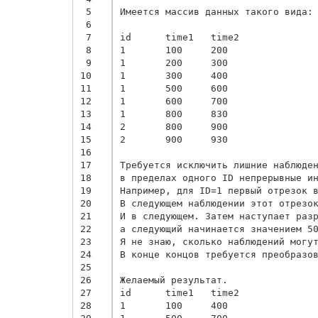
 5
Имеется массив данных такого вида:

 6
 7
id      time1   time2

 8
1       100     200

 9
1       200     300

10
1       300     400

11
1       500     600

12
1       600     700

13
1       800     830

14
2       800     900

15
2       900     930

16
17
Требуется исключить лишние наблюден
18
в пределах одного ID непрерывные ин
19
Например, для ID=1 первый отрезок в
20
В следующем наблюдении этот отрезок
21
И в следующем. Затем наступает разр
22
а следующий начинается значением 50
23
Я не знаю, сколько наблюдений могут
24
В конце концов требуется преобразов
25
26
Желаемый результат.

27
id      time1   time2

28
1       100     400
