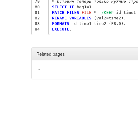
79
* Оставим теперь только нужные стр
80
SELECT IF
 beg1
=
81
MATCH FILES
 FILE
=
*  
/KEEP
=
82
RENAME VARIABLES
 (val2
=
83
FORMATS
84
EXECUTE
Related pages
...