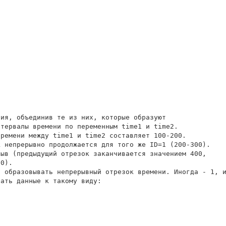
ия, объединив те из них, которые образуют

тервалы времени по переменным time1 и time2.

ремени между time1 и time2 составляет 100-200.

 непрерывно продолжается для того же ID=1 (200-300).

ыв (предыдущий отрезок заканчивается значением 400, 

0).

 образовывать непрерывный отрезок времени. Иногда - 1, и
ать данные к такому виду:
