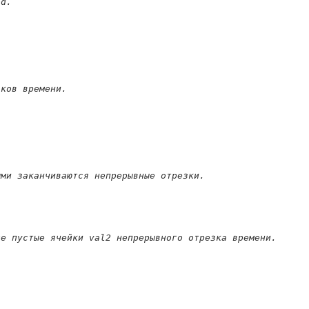
od.
зков времени.
ыми заканчиваются непрерывные отрезки.
се пустые ячейки val2 непрерывного отрезка времени.