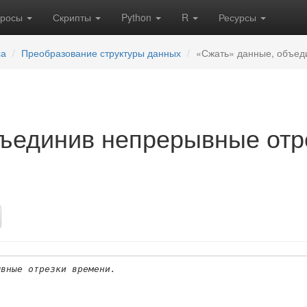
кросы
Скрипты
Python
R
Ресурсы
са
Преобразование структуры данных
«Сжать» данные, объед
ъединив непрерывные отр
ывные отрезки времени.