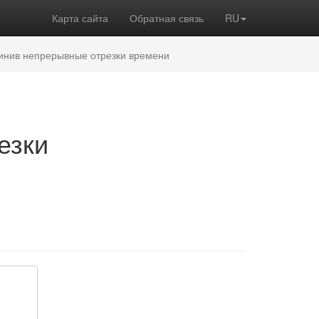
Карта сайта
Обратная связь
RU
инив непрерывные отрезки времени
езки