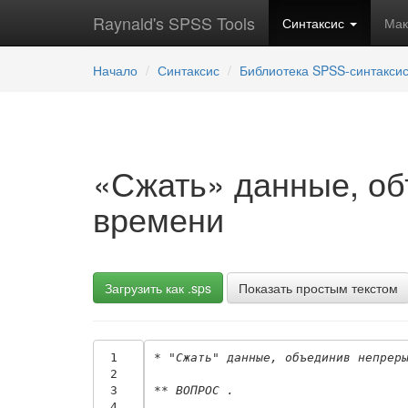
Raynald's SPSS Tools
Синтаксис
Ма
Начало
Синтаксис
Библиотека SPSS-синтакси
«Сжать» данные, об
времени
Загрузить как .sps
Показать простым текстом
 1
* "Сжать" данные, объединив непрер
 2
 3
** ВОПРОС .
 4