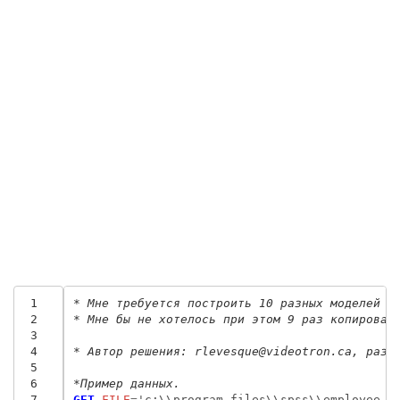
 1
* Мне требуется построить 10 разных моделей л
 2
* Мне бы не хотелось при этом 9 раз копироват
 3
 4
* Автор решения: rlevesque@videotron.ca, разм
 5
 6
*Пример данных.
 7
GET
 FILE
=
'c:\\program files\\spss\\employee d