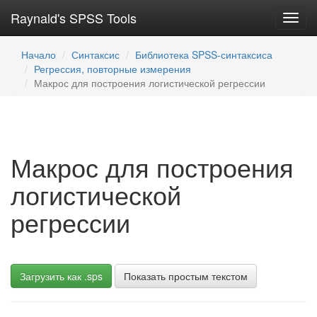
Raynald's SPSS Tools
Toggl
navig
Начало
Синтаксис
Библиотека SPSS-синтаксиса
Регрессия, повторные измерения
Макрос для построения логистической регрессии
Макрос для построения
логистической
регрессии
Загрузить как .sps
Показать простым текстом