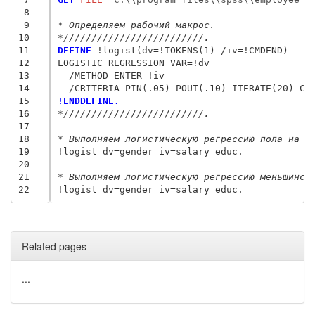
 8
 9
* Определяем рабочий макрос.
10
*/////////////////////////.
11
DEFINE
 !logist(dv=!TOKENS(1) /iv=!CMDEND)

12
LOGISTIC REGRESSION VAR=!dv

13
  /METHOD=ENTER !iv

14
15
!ENDDEFINE.
16
*/////////////////////////.
17
18
* Выполняем логистическую регрессию пола на з
19
!logist dv=gender iv=salary educ.

20
21
* Выполняем логистическую регрессию меньшинст
22
Related pages
...