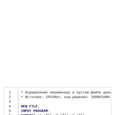
 1
* Определение переменных в пустом файле данны
 2
* Источник: SPSSNet, код решения: 100001600.
 3
 4
NEW FILE
 5
INPUT PROGRAM