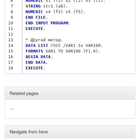
 6
NUMERIC
 7
STRING
 8
NUMERIC
 9
END FILE
10
END INPUT PROGRAM
11
EXECUTE
. 

12
13
* Другой метод.
14
DATA LIST
 FREE
15
FORMATS
16
BEGIN DATA
.
17
END DATA.
18
EXECUTE
Related pages
...
Navigate from here