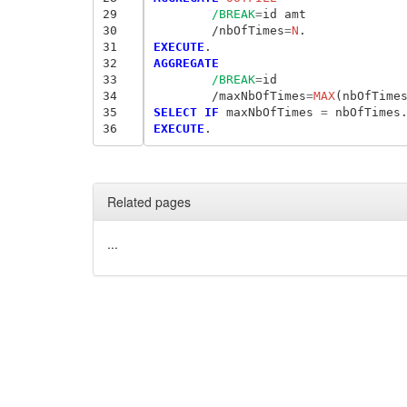
29
/BREAK
=
id amt

30
	/nbOfTimes
=
N
31
EXECUTE
32
AGGREGATE
33
/BREAK
=
id

34
	/maxNbOfTimes
=
MAX
35
SELECT IF
 maxNbOfTimes
 = 
36
EXECUTE
Related pages
...