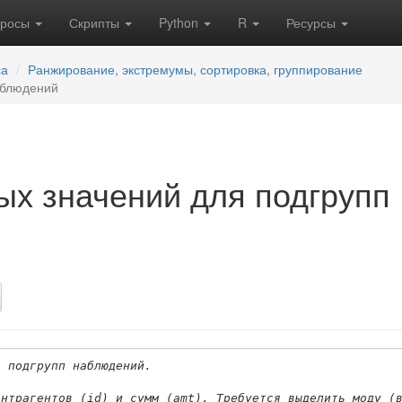
кросы
Скрипты
Python
R
Ресурсы
са
Ранжирование, экстремумы, сортировка, группирование
аблюдений
ых значений для подгрупп
я подгрупп наблюдений.
онтрагентов (id) и сумм (amt). Требуется выделить моду (