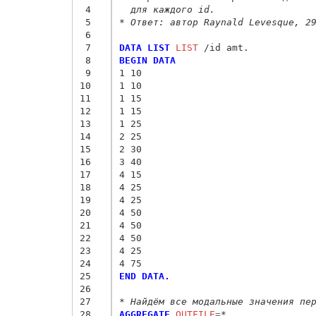
 4
  для каждого id.
 5
* Ответ: автор Raynald Levesque, 2
 6
 7
DATA LIST
 LIST
 8
BEGIN DATA
 9
1 10
10
1 10
11
1 15
12
1 15
13
1 25
14
2 25
15
2 30
16
3 40
17
4 15
18
4 25
19
4 25
20
4 50
21
4 50
22
4 50
23
4 25
24
4 75
25
END DATA.
26
27
* Найдём все модальные значения пе
28
AGGREGATE
 OUTFILE
=
*
