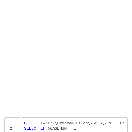
 1
GET
 FILE
=
'C:\\Program Files\\SPSS\\1991 U.S. 
 2
SELECT IF
 $CASENUM
 = 