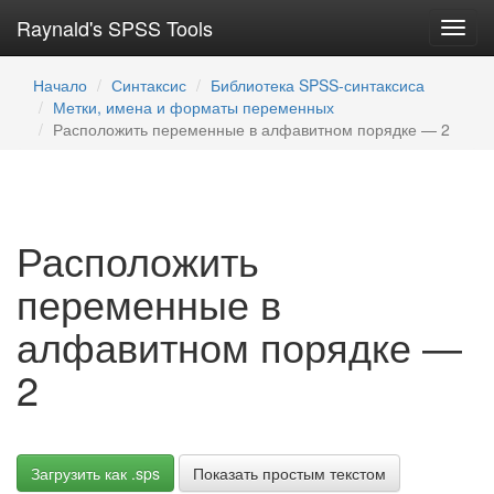
Raynald's SPSS Tools
Toggl
navig
Начало
Синтаксис
Библиотека SPSS-синтаксиса
Метки, имена и форматы переменных
Расположить переменные в алфавитном порядке — 2
Расположить
переменные в
алфавитном порядке —
2
Загрузить как .sps
Показать простым текстом