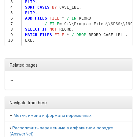
 3
FLIP
 4
SORT CASES
 BY
 5
FLIP
 6
ADD FILES
 FILE
 * 
/ IN
=
REORD

 7
/ FILE
=
'C:\\Program Files\\SPSS\\1991
 8
SELECT IF
 NOT
 9
MATCH FILES
 FILE
 * 
/ DROP
 REORD CASE_LBL .

10
Related pages
...
Navigate from here
Метки, имена и форматы переменных
Расположить переменные в алфавитном порядке
(AnswerNet)