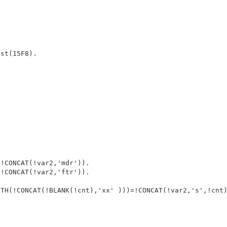
st(15F8).

!CONCAT(!var2,'mdr')).

!CONCAT(!var2,'ftr')).

TH(!CONCAT(!BLANK(!cnt),'xx' )))=!CONCAT(!var2,'s',!cnt)