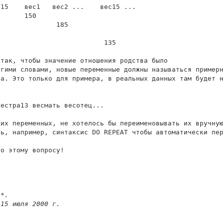
15    вес1   вес2 ...    вес15 ...

      150

              185

                          135

так, чтобы значение отношения родства было

гими словами, новые переменные должны называться примерн
а. Это только для примера, в реальных данных там будет н
естра13 весмать весотец...

их переменных, не хотелось бы переименовывать их вручную
ь, например, синтаксис DO REPEAT чтобы автоматически пер
о этому вопросу!

**.
 15 июля 2000 г.