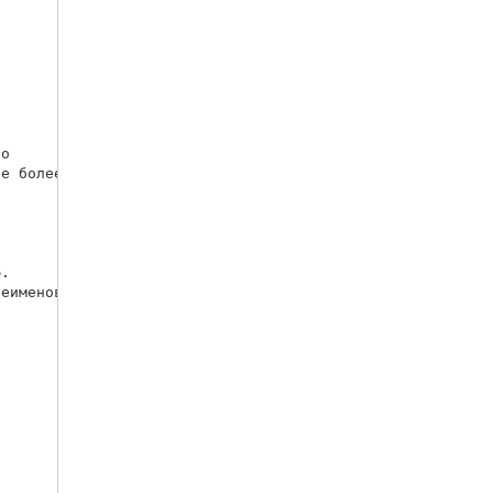
о 

е более

.

еименовать?
