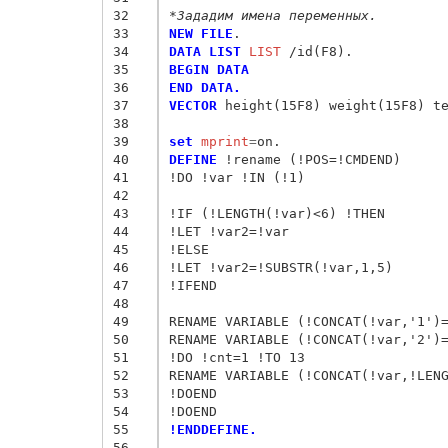
32
*Зададим имена переменных.
33
NEW FILE
34
DATA LIST
 LIST
35
BEGIN DATA
36
END DATA.
37
VECTOR
 height(15F8) weight(15F8) te
38
39
set
 mprint
=
40
DEFINE
 !rename (!POS=!CMDEND)

41
!DO !var !IN (!1)

42
43
!IF (!LENGTH(!var)<6) !THEN

44
!LET !var2=!var

45
!ELSE

46
!LET !var2=!SUBSTR(!var,1,5)

47
!IFEND

48
49
RENAME VARIABLE (!CONCAT(!var,'1')=
50
RENAME VARIABLE (!CONCAT(!var,'2')=
51
!DO !cnt=1 !TO 13

52
RENAME VARIABLE (!CONCAT(!var,!LENG
53
!DOEND

54
55
!ENDDEFINE.
56