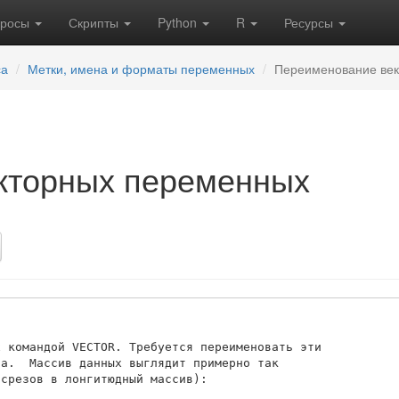
кросы
Скрипты
Python
R
Ресурсы
са
Метки, имена и форматы переменных
Переименование ве
кторных переменных
 командой VECTOR. Требуется переименовать эти 

а.  Массив данных выглядит примерно так 

срезов в лонгитюдный массив):
