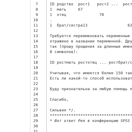
 7
ID родство  рост1   рост2 ...  рост
 8
1  мать     67                     
 9
1  отец              70            
10
.

11
1  брат/сестра13                 62
12
13
Требуется переименовать переменные 
14
отражено в названии переменной. Дру
15
так (прошу прощения за длинные имен
16
8 символов):

17
18
ID ростмать ростотец ... ростбрат/с
19
20
Учитывая, что имеется более 150 так
21
Есть ли какой-то способ использоват
22
23
Буду признательна за любую помощь п
24
25
Спасибо,

26
27
28
**********************************
29
* Вот ответ Рея в конференцию SPSS
30
31