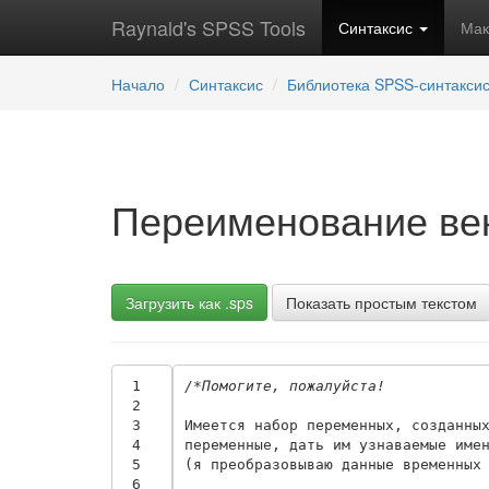
Raynald's SPSS Tools
Синтаксис
Ма
Начало
Синтаксис
Библиотека SPSS-синтакси
Переименование ве
Загрузить как .sps
Показать простым текстом
 1
/*Помогите, пожалуйста!
 2
 3
Имеется набор переменных, созданных
 4
переменные, дать им узнаваемые имен
 5
(я преобразовываю данные временных 
 6