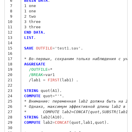
 6
BEGIN DATA
.
 7
1 one 
 8
1 one 
 9
2 two 
10
3 three 
11
3 three
12
END DATA.
13
LIST
.

14
15
SAVE
 OUTFILE
=
'test1.sav'
.

16
17
* Во-первых, сохраним только наблюдения с уни
18
AGGREGATE
19
/OUTFILE
=
*

20
/BREAK
=
var1

21
  /lab1
 = 
FIRST
(lab1) .

22
23
STRING
24
COMPUTE
 quot
=
"'"
25
* Внимание: переменная lab2 должна быть на 2 
26
* Однако, максимум эффективной длины lab2 в д
27
*	COMPUTE lab2=CONCAT(quot,SUBSTR(lab1
28
STRING
29
COMPUTE
 lab2
=
CONCAT
(quot,lab1,quot).

30