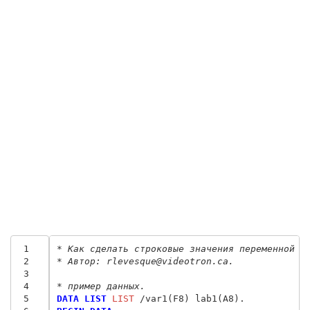
 1
* Как сделать строковые значения переменной l
 2
* Автор: rlevesque@videotron.ca.
 3
 4
* пример данных.
 5
DATA LIST
 LIST