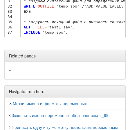
31
* создаём синтаксный файл для определения мет
32
WRITE
 OUTFILE
 'temp.sps'
/
"ADD VALUE LABELS v
33
EXE.

34
35
* Загружаем исходный файл и вызываем синтакси
36
GET
  FILE
=
'test1.sav'
37
INCLUDE
 'temp.sps'
Related pages
...
Navigate from here
Метки, имена и форматы переменных
Закончить имена переменных обозначением «_99»
Приписать одну и ту же метку нескольким переменным