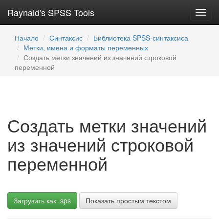
Raynald's SPSS Tools
Toggl
navig
Начало
Синтаксис
Библиотека SPSS-синтаксиса
Метки, имена и форматы переменных
Создать метки значений из значений строковой
переменной
Создать метки значений
из значений строковой
переменной
Загрузить как .sps
Показать простым текстом