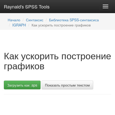
Raynald's SPSS Tools
Toggl
navig
Начало
Синтаксис
Библиотека SPSS-синтаксиса
IGRAPH
Как ускорить построение графиков
Как ускорить построение
графиков
Загрузить как .sps
Показать простым текстом