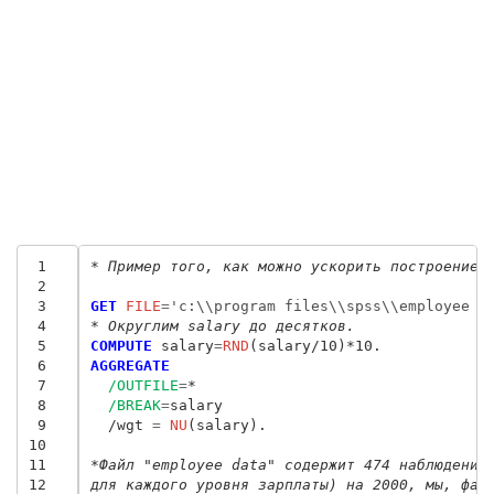
 1
* Пример того, как можно ускорить построение 
 2
 3
GET
 FILE
=
'c:\\program files\\spss\\employee d
 4
* Округлим salary до десятков.
 5
COMPUTE
 salary
=
RND
 6
AGGREGATE
 7
/OUTFILE
=
*

 8
/BREAK
=
salary

 9
  /wgt
 = 
NU
(salary).

10
11
*Файл "employee data" содержит 474 наблюдений
12
для каждого уровня зарплаты) на 2000, мы, фак