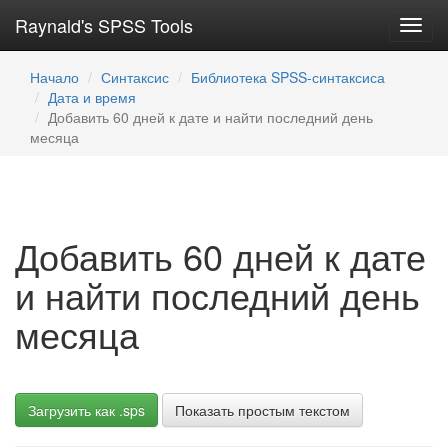
Raynald's SPSS Tools
Toggl
navig
Начало
Синтаксис
Библиотека SPSS-синтаксиса
Дата и время
Добавить 60 дней к дате и найти последний день
месяца
Добавить 60 дней к дате
и найти последний день
месяца
Загрузить как .sps
Показать простым текстом