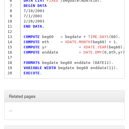
 6
DATA LIST
 FIXED
 7
BEGIN DATA
 8
7/10/2003
 9
7/1/2003
10
2/28/2003
11
END DATA.
12
13
COMPUTE
 beg60
 	= 
begdate + 
TIME.DAYS
14
COMPUTE
 mth
 	= 
XDATE.MONTH
15
COMPUTE
 yr
 		= 
XDATE.YEAR
16
COMPUTE
 enddate
 	= 
DATE.DMY
(0,mth,yr).

17
18
FORMATS
19
VARIABLE WIDTH
20
EXECUTE
Related pages
...