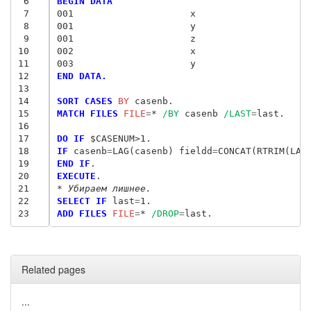
 6
BEGIN DATA
 7
001                     x
 8
001                     y
 9
001                     z
10
002                     x
11
003                     y
12
END DATA.
13
14
SORT CASES
 BY
15
MATCH FILES
 FILE
=
* 
/BY
 casenb 
/LAST
=
last.

16
17
DO IF
18
IF
 casenb
=
LAG(casenb) fieldd
=
19
END IF
20
EXECUTE
21
* Убираем лишнее.
22
SELECT IF
 last
=
23
ADD FILES
 FILE
=
* 
/DROP
=
Related pages
...