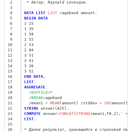
 2
 * Автор: Raynald Levesque.
 3
 4
DATA LIST
 LIST
 5
BEGIN DATA
 6
1 25
 7
1 35
 8
1 58
 9
2 52
10
2 53
11
2 84
12
3 51
13
3 41
14
3 26
15
3 52
16
END DATA.
17
LIST
18
AGGREGATE
19
/OUTFILE
=
*

20
/BREAK
=
ageband

21
  /mean1
 = 
MEAN
(amount) /stddev
 = 
SD
22
STRING
23
COMPUTE
 answer
=
CONCAT
(
STRING
(mean1,F8.2),
' +/
24
LIST
. 

25
26
* Далее результат, хранящийся в строковой пер