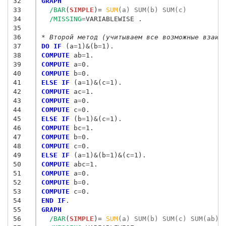
32
GRAPH
33
/BAR
(
SIMPLE
)= 
SUM
(a) SUM(b) SUM(c)
34
/MISSING
=
VARIABLEWISE .

35
36
* Второй метод (учитываем все возможные взаим
37
DO IF
 (a
=
1)
&
(b
=
38
COMPUTE
 ab
=
39
COMPUTE
 a
=
40
COMPUTE
 b
=
41
ELSE IF
 (a
=
1)
&
(c
=
42
COMPUTE
 ac
=
43
COMPUTE
 a
=
44
COMPUTE
 c
=
45
ELSE IF
 (b
=
1)
&
(c
=
46
COMPUTE
 bc
=
47
COMPUTE
 b
=
48
COMPUTE
 c
=
49
ELSE IF
 (a
=
1)
&
(b
=
1)
&
(c
=
50
COMPUTE
 abc
=
51
COMPUTE
 a
=
52
COMPUTE
 b
=
53
COMPUTE
 c
=
54
END IF
55
GRAPH
56
/BAR
(
SIMPLE
)= 
SUM
(a) SUM(b) SUM(c) SUM(ab) 