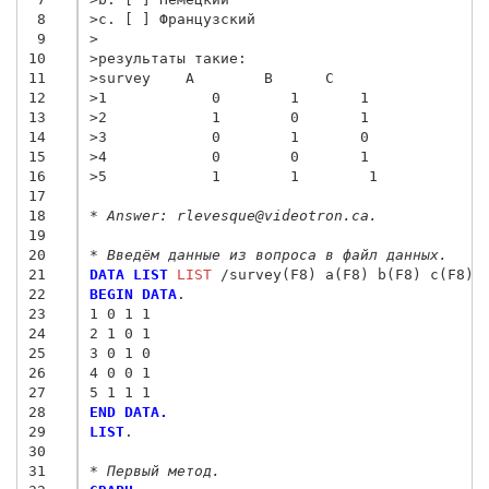
 8
>c. [ ] Французский
 9
>
10
>результаты такие:
11
>survey    A        B      C
12
>1            0        1       1
13
>2            1        0       1
14
>3            0        1       0
15
>4            0        0       1
16
>5            1        1        1
17
18
* Answer: rlevesque@videotron.ca.
19
20
* Введём данные из вопроса в файл данных.
21
DATA LIST
 LIST
22
BEGIN DATA
.
23
1 0 1 1
24
2 1 0 1
25
3 0 1 0
26
4 0 0 1
27
5 1 1 1
28
END DATA.
29
LIST
.

30
31
* Первый метод.