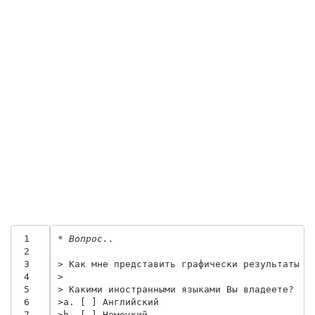
 1
* Вопрос..
 2
 3
> Как мне представить графически результаты о
 4
>
 5
> Какими иностранными языками Вы владеете?
 6
>a. [ ] Английский
 7
>b. [ ] Немецкий