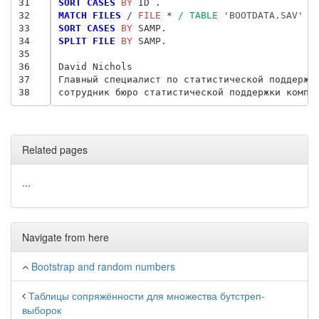
31
SORT CASES
 BY
32
MATCH FILES
 / 
FILE
 * 
/ TABLE
 'BOOTDATA.SAV'
/
33
SORT CASES
 BY
34
SPLIT FILE
 BY
 SAMP.

35
36
David Nichols

37
Главный специалист по статистической поддержке
38
Related pages
...
Navigate from here
Bootstrap and random numbers
Таблицы сопряжённости для множества бутстреп-
выборок