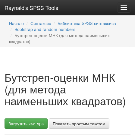
Raynald's SPSS Tools
Toggl
navig
Начало
Синтаксис
Библиотека SPSS-синтаксиса
Bootstrap and random numbers
Бутстреп-оценки МНК (для метода наименьших
квадратов)
Бутстреп-оценки МНК
(для метода
наименьших квадратов)
Загрузить как .sps
Показать простым текстом