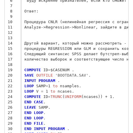
 6
 Буду искренне признателен, если кто сможет в
 7
 8
Ответ:

 9
10
Процедура CNLR (нелинейная регрессия с огранич
11
Analyze->Regression->Nonlinear, зайдите в диа
12
13
14
Другой вариант, который можно рассмотреть - со
15
процедуры REGRESSION или GLM и сохранить коэфф
16
Следующий синтаксис SPSS делает бутстреп-выбор
17
количество выборок и соответствующее число наб
18
19
COMPUTE
 ID
=
20
SAVE
 OUTFILE
 'BOOTDATA.SAV'
21
INPUT PROGRAM
22
LOOP
 SAMP
=
1
 to
23
LOOP
 V
 = 
1
 to
24
COMPUTE
 ID
=
TRUNC
(
UNIFORM
25
END CASE
26
LEAVE
27
END LOOP
28
END LOOP
29
END FILE
30
END INPUT PROGRAM