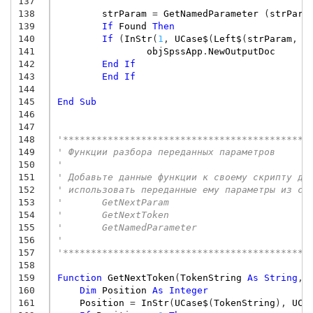
137
138
strParam
=
GetNamedParameter
(
strPara
139
If
Found
Then
140
If
(
InStr
(
1
,
UCase$
(
Left$
(
strParam
,
4
141
objSpssApp
.
NewOutputDoc
142
End
If
143
End
If
144
145
End
Sub
146
147
148
'********************************************
149
' Функции разбора переданных параметров
150
'
151
' Добавьте данные функции к своему скрипту дл
152
' использовать переданные ему параметры из си
153
'       GetNextParam
154
'       GetNextToken
155
'       GetNamedParameter
156
'
157
'********************************************
158
159
Function
GetNextToken
(
TokenString
As
String
,
160
Dim
Position
As
Integer
161
Position
=
InStr
(
UCase$
(
TokenString
),
UCa