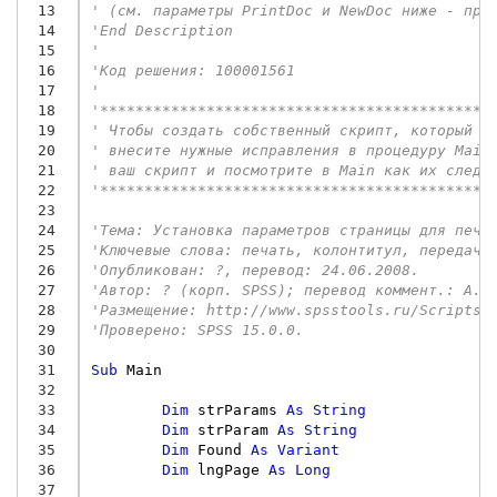
 13
' (см. параметры PrintDoc и NewDoc ниже - при
 14
'End Description
 15
'
 16
'Код решения: 100001561
 17
'
 18
'********************************************
 19
' Чтобы создать собственный скрипт, который р
 20
' внесите нужные исправления в процедуру Main
 21
' ваш скрипт и посмотрите в Main как их следу
 22
'********************************************
 23
 24
'Тема: Установка параметров страницы для печа
 25
'Ключевые слова: печать, колонтитул, передача
 26
'Опубликован: ?, перевод: 24.06.2008.
 27
'Автор: ? (корп. SPSS); перевод коммент.: А. 
 28
'Размещение: http://www.spsstools.ru/Scripts/
 29
'Проверено: SPSS 15.0.0.
 30
 31
Sub
Main
 32
 33
Dim
strParams
As
String
 34
Dim
strParam
As
String
 35
Dim
Found
As
Variant
 36
Dim
lngPage
As
Long
 37