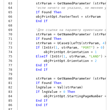
 63
strParam
=
GetNamedParameter
(
strPara
 64
'если ничего не указано, не меняем ус
 65
If
Found
Then
 66
objPrintOpt
.
FooterText
=
strParam
 67
End
If
 68
 69
'Для ссылки на параметр ориентации ст
 70
strParam
=
GetNamedParameter
(
strPara
 71
If
Found
Then
 72
strParam
=
UCase$
(
Left$
(
strParam
,
4
))
 73
If
(
InStr
(
1
,
strParam
,
"PORT"
)
>
0
)
T
 74
objPrintOpt
.
Orientation
=
1
'
 75
ElseIf
(
InStr
(
1
,
strParam
,
"LAND"
)
>
 76
objPrintOpt
.
Orientation
=
2
'
 77
End
If
 78
End
If
 79
 80
strParam
=
GetNamedParameter
(
strPara
 81
If
Found
Then
 82
lngValue
=
Val
(
strParam
)
 83
If
lngValue
>
0
Then
 84
objPrintOpt
.
StartingPageNumber
=
 85
End
If
 86
End
If
 87