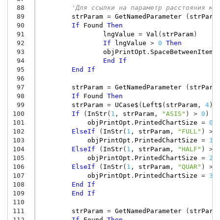
 88
'Для ссылки на параметр расстояния ме
 89
strParam
=
GetNamedParameter
(
strPara
 90
If
Found
Then
 91
lngValue
=
Val
(
strParam
)
 92
If
lngValue
>
0
Then
 93
objPrintOpt
.
SpaceBetweenItems
 94
End
If
 95
End
If
 96
 97
strParam
=
GetNamedParameter
(
strPara
 98
If
Found
Then
 99
strParam
=
UCase$
(
Left$
(
strParam
,
4
))
100
If
(
InStr
(
1
,
strParam
,
"ASIS"
)
>
0
)
T
101
objPrintOpt
.
PrintedChartSize
=
0
102
ElseIf
(
InStr
(
1
,
strParam
,
"FULL"
)
>
103
objPrintOpt
.
PrintedChartSize
=
1
104
ElseIf
(
InStr
(
1
,
strParam
,
"HALF"
)
>
105
objPrintOpt
.
PrintedChartSize
=
2
106
ElseIf
(
InStr
(
1
,
strParam
,
"QUAR"
)
>
107
objPrintOpt
.
PrintedChartSize
=
3
108
End
If
109
End
If
110
111
strParam
=
GetNamedParameter
(
strPara
112
If
Found
Then