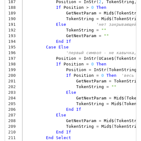
187
Position
=
InStr
(
2
,
TokenString
,
188
If
Position
>
0
Then
189
GetNextParam
=
Mid$
(
TokenStri
190
TokenString
=
Mid$
(
TokenStrin
191
Else
'нет закрывающей 
192
TokenString
=
""
193
GetNextParam
=
""
194
End
If
195
Case
Else
196
'первый символ - не кавычка, 
197
Position
=
InStr
(
UCase$
(
TokenStri
198
If
Position
=
0
Then
199
Position
=
InStr
(
TokenString
,
200
If
Position
=
0
Then
'весь о
201
GetNextParam
=
TokenStrin
202
TokenString
=
""
203
Else
204
GetNextParam
=
Mid$
(
Token
205
TokenString
=
Mid$
(
TokenS
206
End
If
207
Else
208
GetNextParam
=
Mid$
(
TokenStri
209
TokenString
=
Mid$
(
TokenStrin
210
End
If
211
End
Select