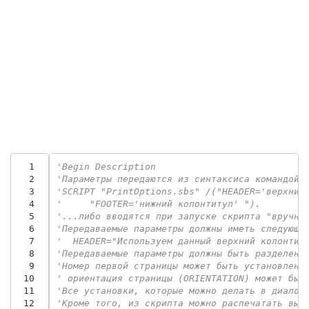
  1
'Begin Description
  2
'Параметры передаются из синтаксиса командой 
  3
'SCRIPT "PrintOptions.sbs" /("HEADER='верхний
  4
'     "FOOTER='нижний колонтитул' ").
  5
'...либо вводятся при запуске скрипта "вручну
  6
'Передаваемые параметры должны иметь следующи
  7
'  HEADER="Используем данный верхний колонтит
  8
'Передаваемые параметры должны быть разделены
  9
'Номер первой страницы может быть установлен 
 10
' ориентация страницы (ORIENTATION) может быт
 11
'Все установки, которые можно делать в диалог
 12
'Кроме того, из скрипта можно распечатать выд