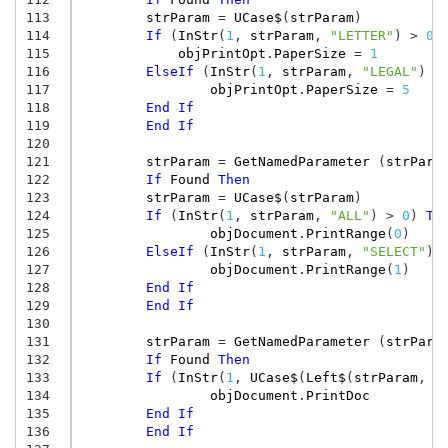
113
strParam
=
UCase$
(
strParam
)
114
If
(
InStr
(
1
,
strParam
,
"LETTER"
)
>
0
)
115
objPrintOpt
.
PaperSize
=
1
'
116
ElseIf
(
InStr
(
1
,
strParam
,
"LEGAL"
)
>
117
objPrintOpt
.
PaperSize
=
5
118
End
If
119
End
If
120
121
strParam
=
GetNamedParameter
(
strPara
122
If
Found
Then
123
strParam
=
UCase$
(
strParam
)
124
If
(
InStr
(
1
,
strParam
,
"ALL"
)
>
0
)
Th
125
objDocument
.
PrintRange
(
0
)
126
ElseIf
(
InStr
(
1
,
strParam
,
"SELECT"
)
127
objDocument
.
PrintRange
(
1
)
128
End
If
129
End
If
130
131
strParam
=
GetNamedParameter
(
strPara
132
If
Found
Then
133
If
(
InStr
(
1
,
UCase$
(
Left$
(
strParam
,
4
134
objDocument
.
PrintDoc
135
End
If
136
End
If