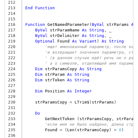
212
213
End
Function
214
215
216
Function
GetNamedParameter
(
ByVal
strParams
As
217
ByVal
strParamName
As
String
,
218
ByVal
strDelimiter
As
String
,
219
Optional
Found
As
Variant
)
As
String
220
'ищет именованный параметр, после кот
221
'и возвращает значения параметра, сто
222
' (в данном случае идёт речь не о раз
223
' а о символе, отделяющей имя парамет
224
Dim
strParamsCopy
As
String
225
Dim
strParam
As
String
226
Dim
strToken
As
String
227
228
Dim
Position
As
Integer
229
230
strParamsCopy
=
LTrim$
(
strParams
)
231
232
Do
233
GetNextToken
(
strParamsCopy
,
strParam
234
'если имя не было найдено, длина стро
235
Found
=
(
Len
(
strParamsCopy
)
>
0
)
236