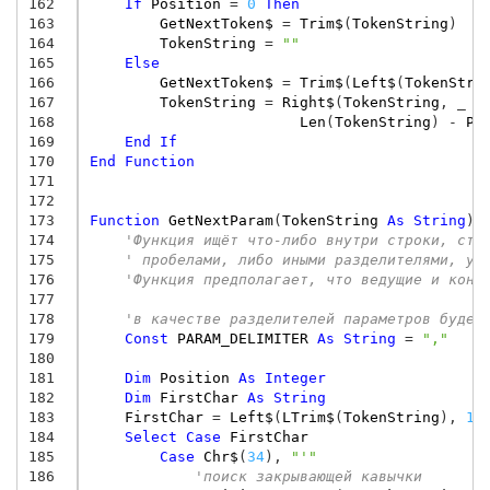
162
If
Position
=
0
Then
163
GetNextToken$
=
Trim$
(
TokenString
)
164
TokenString
=
""
165
Else
166
GetNextToken$
=
Trim$
(
Left$
(
TokenStri
167
TokenString
=
Right$
(
TokenString
,
168
Len
(
TokenString
)
-
Po
169
End
If
170
End
Function
171
172
173
Function
GetNextParam
(
TokenString
As
String
)
174
'Функция ищёт что-либо внутри строки, сто
175
' пробелами, либо иными разделителями, ук
176
'Функция предполагает, что ведущие и конц
177
178
'в качестве разделителей параметров будет
179
Const
PARAM_DELIMITER
As
String
=
","
180
181
Dim
Position
As
Integer
182
Dim
FirstChar
As
String
183
FirstChar
=
Left$
(
LTrim$
(
TokenString
),
1
)
184
Select
Case
FirstChar
185
Case
Chr$
(
34
),
"'"
186
'поиск закрывающей кавычки