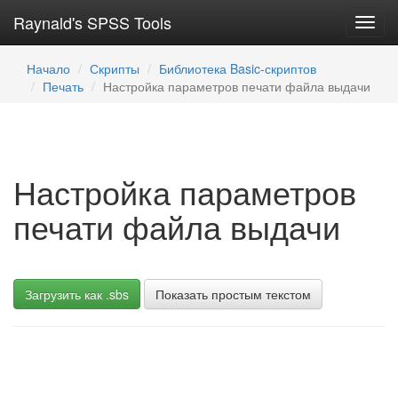
Raynald's SPSS Tools
Toggl
navig
Начало
Скрипты
Библиотека Basic-скриптов
Печать
Настройка параметров печати файла выдачи
Настройка параметров
печати файла выдачи
Загрузить как .sbs
Показать простым текстом