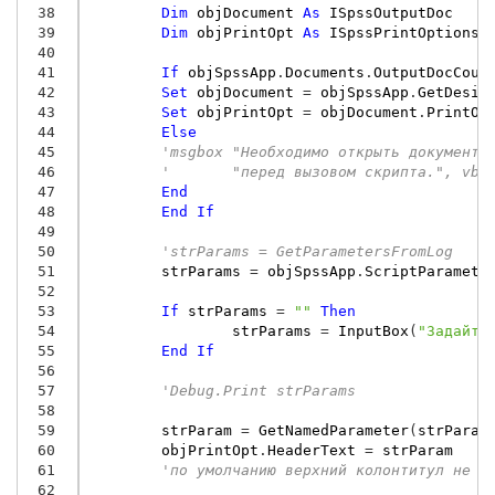
 38
Dim
objDocument
As
ISpssOutputDoc
 39
Dim
objPrintOpt
As
ISpssPrintOptions
 40
 41
If
objSpssApp
.
Documents
.
OutputDocCoun
 42
Set
objDocument
=
objSpssApp
.
GetDesig
 43
Set
objPrintOpt
=
objDocument
.
PrintOp
 44
Else
 45
'msgbox "Необходимо открыть документ 
 46
'       "перед вызовом скрипта.", vbe
 47
End
 48
End
If
 49
 50
'strParams = GetParametersFromLog
 51
strParams
=
objSpssApp
.
ScriptParamete
 52
 53
If
strParams
=
""
Then
 54
strParams
=
InputBox
(
"Задайте
 55
End
If
 56
 57
'Debug.Print strParams
 58
 59
strParam
=
GetNamedParameter
(
strParam
 60
objPrintOpt
.
HeaderText
=
strParam
 61
'по умолчанию верхний колонтитул не з
 62