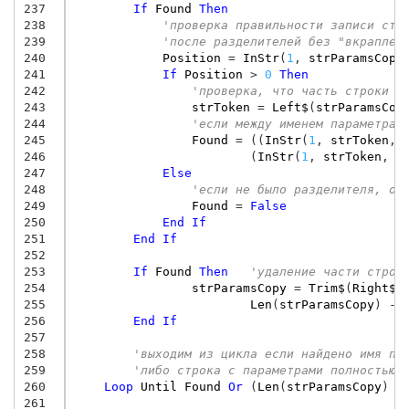
237
If
Found
Then
238
'проверка правильности записи стр
239
'после разделителей без "вкраплен
240
Position
=
InStr
(
1
,
strParamsCopy
241
If
Position
>
0
Then
242
'проверка, что часть строки с
243
strToken
=
Left$
(
strParamsCop
244
'если между именем параметра 
245
Found
=
((
InStr
(
1
,
strToken
,
246
(
InStr
(
1
,
strToken
,
C
247
Else
248
'если не было разделителя, от
249
Found
=
False
250
End
If
251
End
If
252
253
If
Found
Then
'удаление части строк
254
strParamsCopy
=
Trim$
(
Right$
(
255
Len
(
strParamsCopy
)
-
256
End
If
257
258
'выходим из цикла если найдено имя па
259
'либо строка с параметрами полностью 
260
Loop
Until
Found
Or
(
Len
(
strParamsCopy
)
=
261