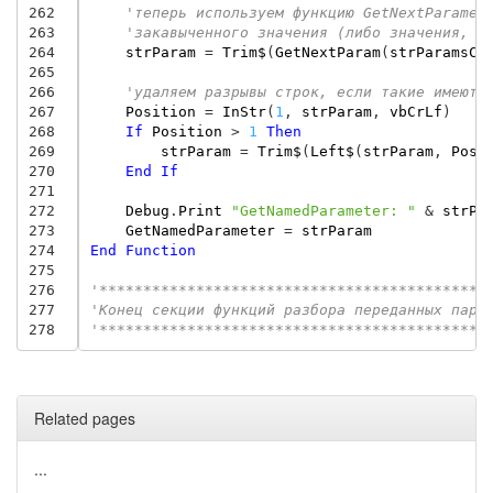
262
'теперь используем функцию GetNextParamet
263
'закавыченного значения (либо значения, о
264
strParam
=
Trim$
(
GetNextParam
(
strParamsCo
265
266
'удаляем разрывы строк, если такие имеютс
267
Position
=
InStr
(
1
,
strParam
,
vbCrLf
)
268
If
Position
>
1
Then
269
strParam
=
Trim$
(
Left$
(
strParam
,
Posi
270
End
If
271
272
Debug
.
Print
"GetNamedParameter: "
&
strPa
273
GetNamedParameter
=
strParam
274
End
Function
275
276
'********************************************
277
'Конец секции функций разбора переданных пара
278
'********************************************
Related pages
...