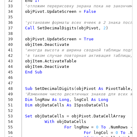
32
End
If
33
'отложим перерисовку экрана пока не закончим 
34
objPivot
.
UpdateScreen
=
False
35
36
'установим форматы всех ячеек в 2 знака после
37
Call
SetDecimalDigits
(
objPivot
,
2
)
38
39
objPivot
.
UpdateScreen
=
True
40
objItem
.
Deactivate
41
'иногда высота и ширина сводной таблицы подго
42
'в таком случае повторная активация таблицы, 
43
objItem
.
ActivateTable
44
objItem
.
Deactivate
45
End
Sub
46
47
48
Sub
SetDecimalDigits
(
objPivot
As
PivotTable
,
49
'Изменяем число десятичных знаков для всех яч
50
Dim
lngRow
As
Long
,
lngCol
As
Long
51
Dim
objDataCells
As
ISpssDataCells
52
53
Set
objDataCells
=
objPivot
.
DataCellArray
54
With
objDataCells
55
For
lngRow
=
0
To
.
NumRows
-
56
For
lngCol
=
0
To
.
Nu