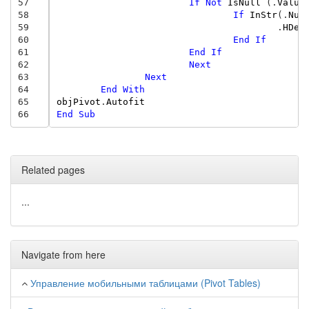
57
If
Not
IsNull
(.
Value
58
If
InStr
(.
Num
59
.
HDec
60
End
If
61
End
If
62
Next
63
Next
64
End
With
65
objPivot
.
Autofit
66
End
Sub
Related pages
...
Navigate from here
Управление мобильными таблицами (Pivot Tables)