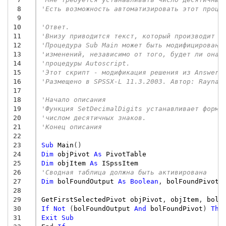
 8
'Есть возможность автоматизировать этот проце
 9
10
'Ответ.
11
'Внизу приводится текст, который производит и
12
'Процедура Sub Main может быть модифицирована
13
'изменений, независимо от того, будет ли она 
14
'процедуры Autoscript.
15
'Этот скрипт - модификация решения из AnswerN
16
'Размещено в SPSSX-L 11.3.2003. Автор: Raynal
17
18
'Начало описания
19
'Функция SetDecimalDigits устанавливает форма
20
'числом десятичных знаков.
21
'Конец описания
22
23
Sub
Main
()
24
Dim
objPivot
As
PivotTable
25
Dim
objItem
As
ISpssItem
26
'Сводная таблица должна быть активирована
27
Dim
bolFoundOutput
As
Boolean
,
bolFoundPivot
28
29
GetFirstSelectedPivot
objPivot
,
objItem
,
bolF
30
If
Not
(
bolFoundOutput
And
bolFoundPivot
)
The
31
Exit
Sub