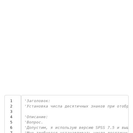
 1
'Заголовок:
 2
'Установка числа десятичных знаков при отобра
 3
 4
'Описание:
 5
'Вопрос.
 6
'Допустим, я использую версию SPSS 7.5 и выше
 7
'Мне требуется устанавливать число десятичных