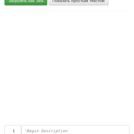
Загрузить как .sbs
Показать простым текстом
  1
'Begin Description