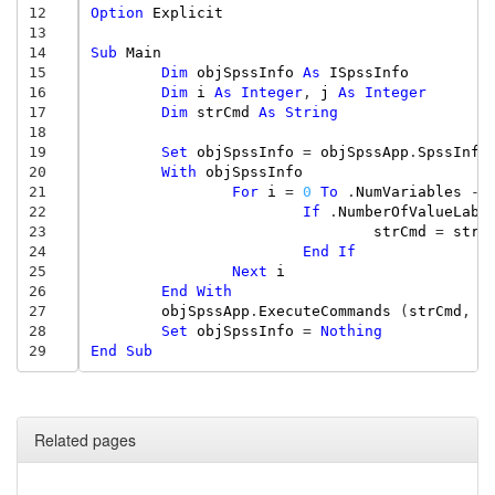
12
Option
Explicit
13
14
Sub
Main
15
Dim
objSpssInfo
As
ISpssInfo
16
Dim
i
As
Integer
,
j
As
Integer
17
Dim
strCmd
As
String
18
19
Set
objSpssInfo
=
objSpssApp
.
SpssInfo
20
With
objSpssInfo
21
For
i
=
0
To
.
NumVariables
-
22
If
.
NumberOfValueLabe
23
strCmd
=
strC
24
End
If
25
Next
i
26
End
With
27
objSpssApp
.
ExecuteCommands
(
strCmd
,
v
28
Set
objSpssInfo
=
Nothing
29
End
Sub
Related pages
...