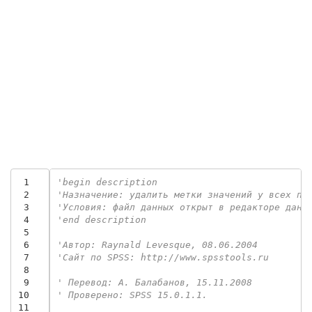
 1
'begin description
 2
'Назначение: удалить метки значений у всех пе
 3
'Условия: файл данных открыт в редакторе данн
 4
'end description
 5
 6
'Автор: Raynald Levesque, 08.06.2004
 7
'Сайт по SPSS: http://www.spsstools.ru
 8
 9
' Перевод: А. Балабанов, 15.11.2008
10
' Проверено: SPSS 15.0.1.1.
11