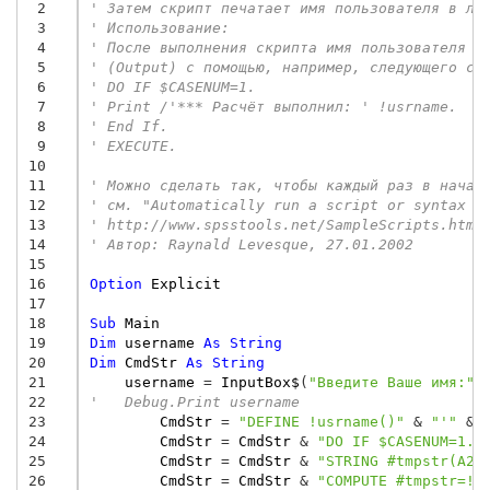
 2
' Затем скрипт печатает имя пользователя в ло
 3
' Использование:
 4
' После выполнения скрипта имя пользователя м
 5
' (Output) с помощью, например, следующего си
 6
' DO IF $CASENUM=1.
 7
' Print /'*** Расчёт выполнил: ' !usrname.
 8
' End If.
 9
' EXECUTE.
10
11
' Можно сделать так, чтобы каждый раз в начал
12
' см. "Automatically run a script or syntax w
13
' http://www.spsstools.net/SampleScripts.htm#
14
' Автор: Raynald Levesque, 27.01.2002
15
16
Option
Explicit
17
18
Sub
Main
19
Dim
username
As
String
20
Dim
CmdStr
As
String
21
username
=
InputBox$
(
"Введите Ваше имя:"
,
22
'   Debug.Print username
23
CmdStr
=
"DEFINE !usrname()"
&
"'"
&
24
CmdStr
=
CmdStr
&
"DO IF $CASENUM=1."
25
CmdStr
=
CmdStr
&
"STRING #tmpstr(A20
26
CmdStr
=
CmdStr
&
"COMPUTE #tmpstr=!u