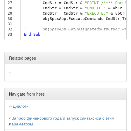
27
CmdStr
=
CmdStr
&
"PRINT /'*** Расчёт
28
CmdStr
=
CmdStr
&
"END IF."
&
vbCr
29
CmdStr
=
CmdStr
&
"EXECUTE."
&
vbCr
30
objSpssApp
.
ExecuteCommands
CmdStr
,
Tru
31
32
'	objSpssApp.GetDesignatedOutputDoc.Pr
33
End
Sub
Related pages
...
Navigate from here
Диалоги
Запрос финансового года и запуск синтаксиса с этим
параметром