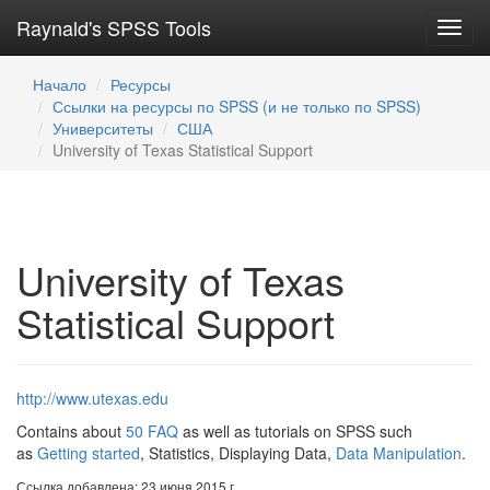
Raynald's SPSS Tools
Toggl
navig
Начало
Ресурсы
Ссылки на ресурсы по SPSS (и не только по SPSS)
Университеты
США
University of Texas Statistical Support
University of Texas
Statistical Support
http://www.utexas.edu
Contains about
50 FAQ
as well as tutorials on SPSS such
as
Getting started
, Statistics, Displaying Data,
Data Manipulation
.
Ссылка добавлена: 23 июня 2015 г.