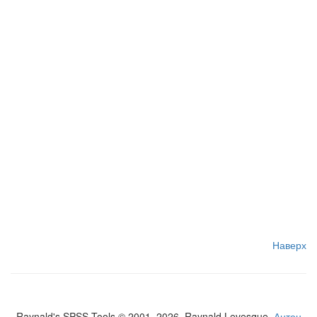
Наверх
Raynald's SPSS Tools © 2001–2026, Raynald Levesque,
Антон