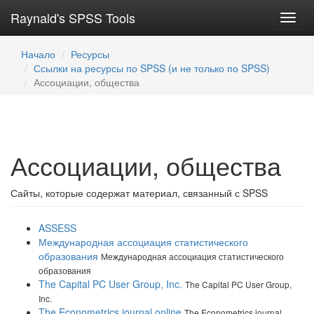
Raynald's SPSS Tools
Toggl
navig
Начало
Ресурсы
Ссылки на ресурсы по SPSS (и не только по SPSS)
Ассоциации, общества
Ассоциации, общества
Сайты, которые содержат материал, связанный с SPSS
ASSESS
Международная ассоциация статистического
образования
Международная ассоциация статистического
образования
The Capital PC User Group, Inc.
The Capital PC User Group,
Inc.
The Econometrics journal online
The Econometrics journal