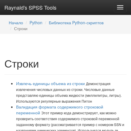
Raynald's SPSS Tools
Toggl
navig
Начало
Python
Библиотека Python-скриптов
Строки
Строки
Извлечь единицы объема из строки
Демонстрация
извлечения числовых данных из строки. Числовые данные
представляю единицы объема жидкости (миллилитры, литры).
Используются регулярные выражения Питон
Валидация формата содержимого строковой
переменной
Этот пример кода демонстрирует, как можно
проверить соответствия содержимого строковой переменной
заданному формату (рассматривается пример с номером SSN и
названиями химических элементов). Используется модуль re