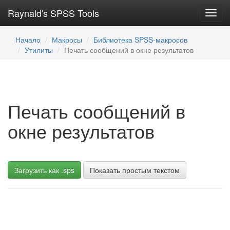
Raynald's SPSS Tools
Toggl
navig
Начало
Макросы
Библиотека SPSS-макросов
Утилиты
Печать сообщений в окне результатов
Печать сообщений в
окне результатов
Загрузить как .sps
Показать простым текстом