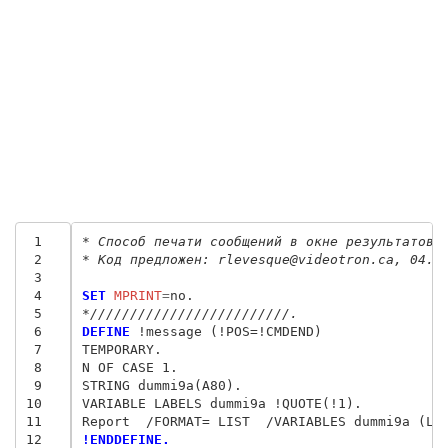
 1
* Способ печати сообщений в окне результатов.
 2
* Код предложен: rlevesque@videotron.ca, 04.0
 3
 4
SET
 MPRINT
=
 5
*/////////////////////////.
 6
DEFINE
 !message (!POS=!CMDEND)

 7
TEMPORARY.

 8
N OF CASE 1.

 9
STRING dummi9a(A80).

10
VARIABLE LABELS dummi9a !QUOTE(!1).

11
12
!ENDDEFINE.